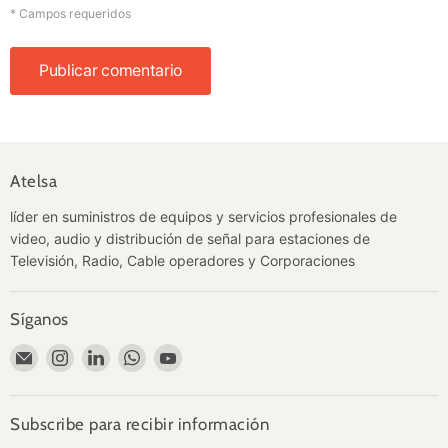
* Campos requeridos
Publicar comentario
Atelsa
líder en suministros de equipos y servicios profesionales de
video, audio y distribución de señal para estaciones de
Televisión, Radio, Cable operadores y Corporaciones
Síganos
Encuéntrenos
Encuéntrenos
Encuéntrenos
Encuéntrenos
Encuéntrenos
en
en
en
en
en
Correo
Instagram
LinkedIn
WhatsApp
YouTube
electrónico
Subscribe para recibir información