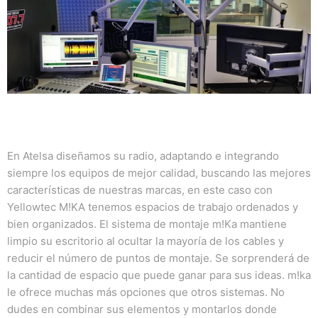
En Atelsa diseñamos su radio, adaptando e integrando
siempre los equipos de mejor calidad, buscando las mejores
características de nuestras marcas, en este caso con
Yellowtec M!KA tenemos
espacios de trabajo ordenados y
bien organizados.
El sistema de montaje m!Ka mantiene
limpio su escritorio al ocultar la mayoría de los cables y
reducir el número de puntos de montaje.
Se sorprenderá de
la cantidad de espacio que puede ganar para sus ideas.
m!ka
le ofrece muchas más opciones que otros sistemas.
No
dudes en combinar sus elementos y montarlos donde