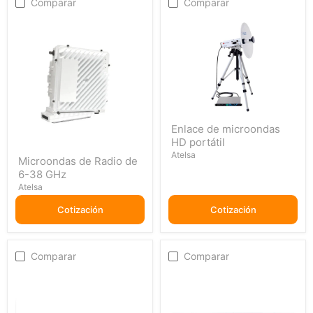
Comparar
Comparar
Enlace
Enlace de microondas
de
HD portátil
microondas
Microondas
HD
Atelsa
Microondas de Radio de
de
portátil
6-38 GHz
Radio
de
Atelsa
6-
38
Cotización
Cotización
GHz
Comparar
Comparar