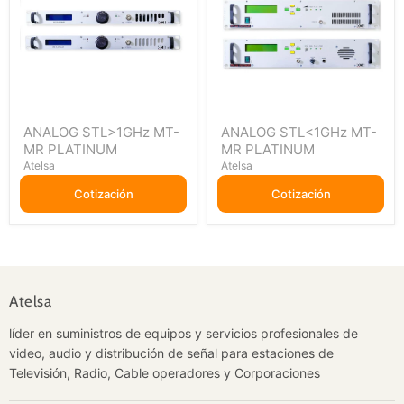
ANALOG
ANALOG
ANALOG STL>1GHz MT-
ANALOG STL<1GHz MT-
STL>1GHz
STL<1GHz
MR PLATINUM
MR PLATINUM
MT-
MT-
MR
MR
Atelsa
Atelsa
PLATINUM
PLATINUM
Cotización
Cotización
Atelsa
líder en suministros de equipos y servicios profesionales de
video, audio y distribución de señal para estaciones de
Televisión, Radio, Cable operadores y Corporaciones