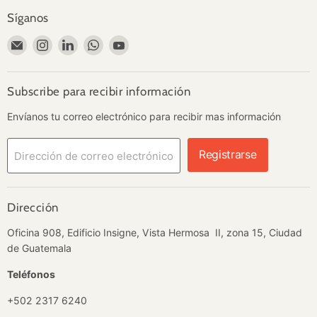
Síganos
Encuéntrenos
Encuéntrenos
Encuéntrenos
Encuéntrenos
Encuéntrenos
en
en
en
en
en
Correo
Instagram
LinkedIn
WhatsApp
YouTube
electrónico
Subscribe para recibir información
Envíanos tu correo electrónico para recibir mas información
Registrarse
Dirección de correo electrónico
Dirección
Oficina 908, Edificio Insigne, Vista Hermosa II, zona 15, Ciudad
de Guatemala
Teléfonos
+502 2317 6240