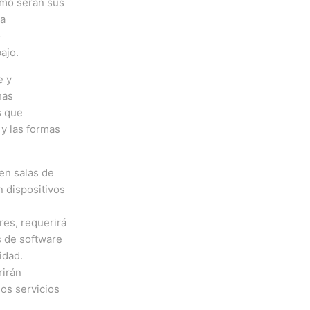
ómo serán sus
na
o
bajo.
e y
has
s que
 y las formas
en salas de
n dispositivos
res, requerirá
s de software
vidad.
rirán
os servicios