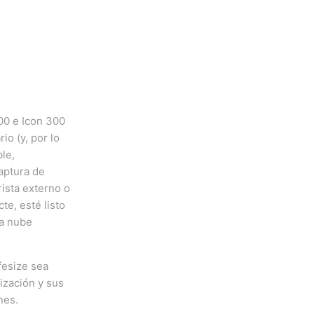
500 e Icon 300
io (y, por lo
ble,
captura de
ista externo o
e, esté listo
la nube
fesize sea
ización y sus
ones.