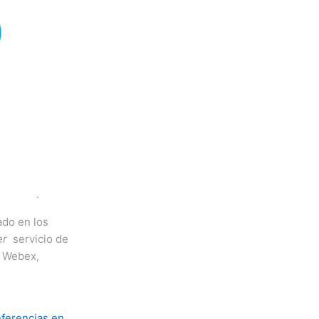
.
ado en los
er
servicio de
o Webex,
ferencias en