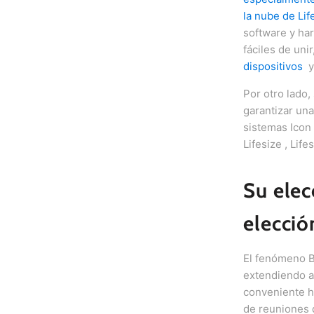
la nube de Lif
software y ha
fáciles de uni
dispositivos
Por otro lado,
garantizar un
sistemas Icon 
Lifesize , Lif
Su ele
elecci
El fenómeno B
extendiendo a 
conveniente ha
de reuniones d