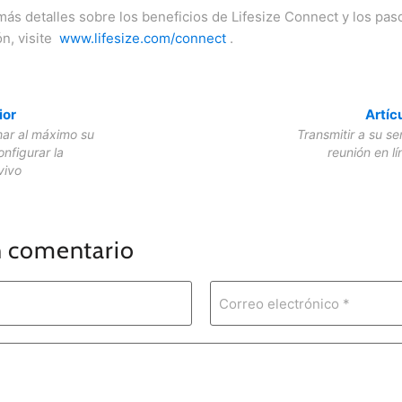
ás detalles sobre los beneficios de Lifesize Connect y los paso
n, visite
www.lifesize.com/connect
.
ior
Artíc
ar al máximo su
Transmitir a su s
onfigurar la
reunión en l
vivo
n comentario
Correo electrónico *