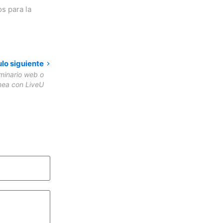
s para la
ulo siguiente
eminario web o
ínea con LiveU