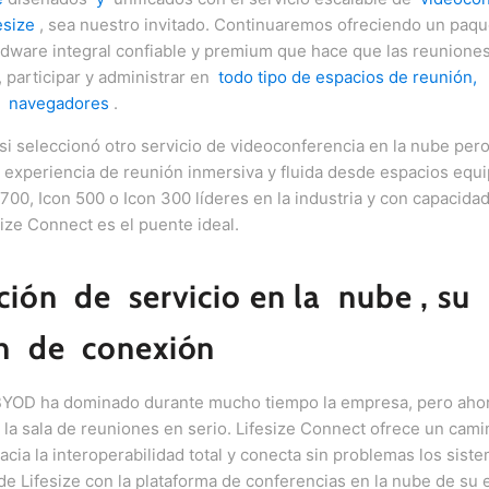
esize
, sea nuestro invitado.
Continuaremos ofreciendo un paqu
rdware integral confiable y premium que hace que las reuniones
r, participar y administrar en
todo tipo de espacios de reunión,
y
navegadores
.
 si seleccionó otro servicio de videoconferencia en la nube per
a experiencia de reunión inmersiva y fluida desde espacios equ
700, Icon 500 o Icon 300 líderes en la industria y con capacida
esize Connect es el puente ideal.
cción
de
servicio en la
nube
, su
ón
de
conexión
YOD ha dominado durante mucho tiempo la empresa, pero ahor
la sala de reuniones en serio.
Lifesize Connect ofrece un cami
cia la interoperabilidad total y conecta sin problemas los sist
e Lifesize con la plataforma de conferencias en la nube de su 