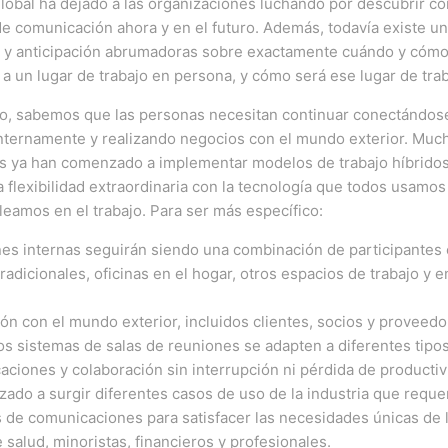
lobal ha dejado a las organizaciones luchando por descubrir c
e comunicación ahora y en el futuro.
Además, todavía existe u
 y anticipación abrumadoras sobre exactamente cuándo y cóm
a un lugar de trabajo en persona, y cómo será ese lugar de tra
o, sabemos que las personas necesitan continuar conectándos
nternamente y realizando negocios con el mundo exterior.
Muc
s ya han comenzado a implementar modelos de trabajo híbrido
 flexibilidad extraordinaria con la tecnología que todos usamos
leamos en el trabajo.
Para ser más específico:
es internas seguirán siendo una combinación de participantes 
radicionales, oficinas en el hogar, otros espacios de trabajo y e
ión con el mundo exterior, incluidos clientes, socios y proveedo
s sistemas de salas de reuniones se adapten a diferentes tipo
ciones y colaboración sin interrupción ni pérdida de producti
do a surgir diferentes casos de uso de la industria que reque
 de comunicaciones para satisfacer las necesidades únicas de l
e salud, minoristas, financieros y profesionales.