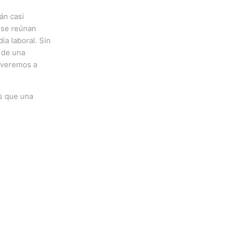
án casi
 se reúnan
ía laboral.
Sin
 de una
olveremos a
s que una