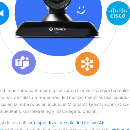
ct le permite continuar capitalizando la inversión que ha realiz
stemas de salas de reuniones de Lifesize, mientras usa
cualqui
cia en la nube popular, incluidos Microsoft Teams, Zoom, Cisc
BlueJeans, GoToMeeting y más.
Elige tu opción.
si desea utilizar
dispositivos de sala de Lifesize 4K
e
diseñados
y
unificados con el servicio escalable de
videocon