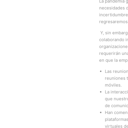
La pandemia g
necesidades d
incertidumbre
regresaremos 
Y, sin embarg
colaborando i
organizacione
requerirán una
en que la emp
Las reunion
reuniones t
móviles.
La interacc
que nuestro
de comunica
Han comenza
plataformas
virtuales d