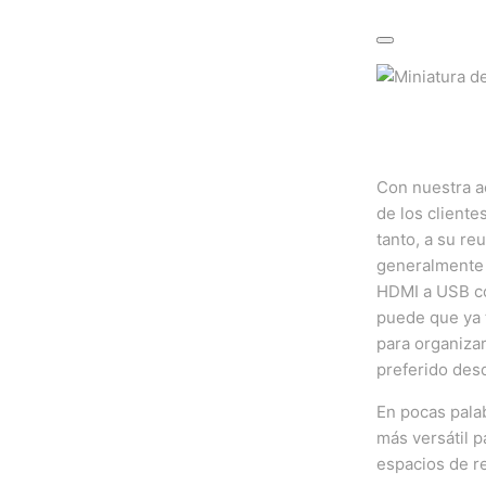
Con nuestra ac
de los cliente
tanto, a su re
generalmente s
HDMI a USB co
puede que ya 
para organizar
preferido des
En pocas pala
más versátil p
espacios de re