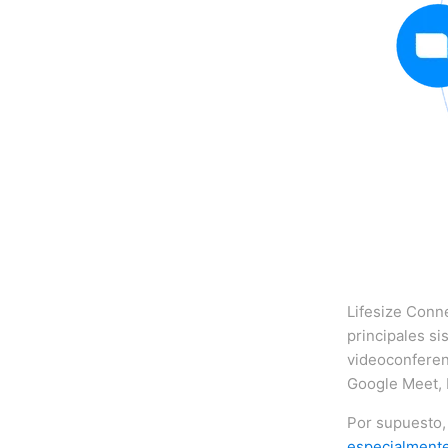
Lifesize Conne
principales si
videoconferen
Google Meet, 
Por supuesto, 
especialment