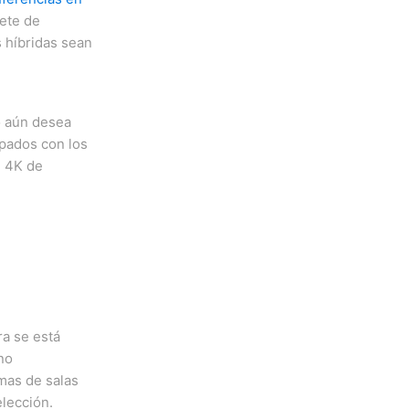
ete de
 híbridas sean
o aún desea
ipados con los
d 4K de
a se está
no
emas de salas
elección.