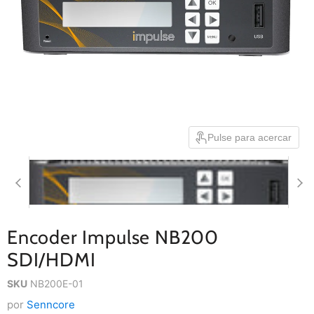
Pulse para acercar
Encoder Impulse NB200
SDI/HDMI
SKU
NB200E-01
por
Senncore