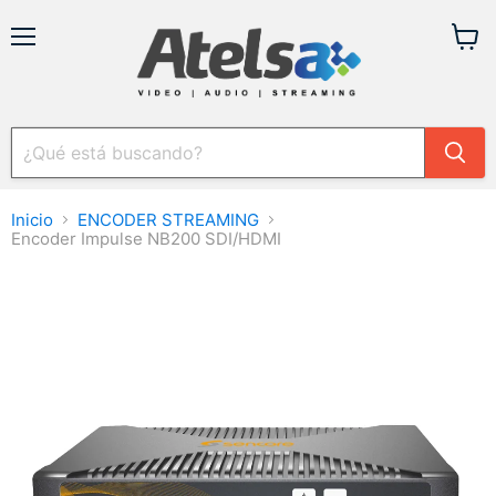
Menú
Ver
carrit
Inicio
ENCODER STREAMING
Encoder Impulse NB200 SDI/HDMI