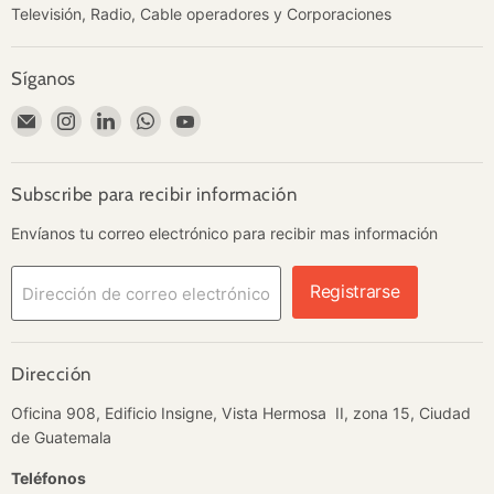
Televisión, Radio, Cable operadores y Corporaciones
Síganos
Encuéntrenos
Encuéntrenos
Encuéntrenos
Encuéntrenos
Encuéntrenos
en
en
en
en
en
Correo
Instagram
LinkedIn
WhatsApp
YouTube
electrónico
Subscribe para recibir información
Envíanos tu correo electrónico para recibir mas información
Registrarse
Dirección de correo electrónico
Dirección
Oficina 908, Edificio Insigne, Vista Hermosa II, zona 15, Ciudad
de Guatemala
Teléfonos