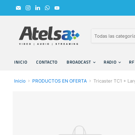
Encuéntrenos
Encuéntrenos
Encuéntrenos
Encuéntrenos
Encuéntrenos
en
en
en
en
en
Correo
Instagram
LinkedIn
WhatsApp
YouTube
electrónico
Todas las categorí
INICIO
CONTACTO
BROADCAST
RADIO
R
Inicio
PRODUCTOS EN OFERTA
Tricaster TC1 + La