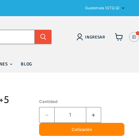
País
Guatemala
(GTQ Q)
0
INGRESAR
Ver
carrito
ONES
BLOG
 +5
Cantidad
Cotización