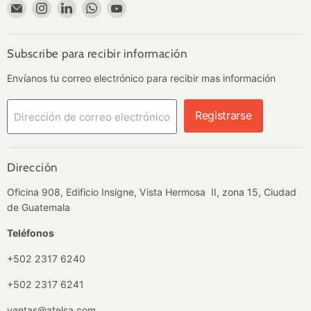
Encuéntrenos
Encuéntrenos
Encuéntrenos
Encuéntrenos
Encuéntrenos
en
en
en
en
en
Correo
Instagram
LinkedIn
WhatsApp
YouTube
electrónico
Subscribe para recibir información
Envíanos tu correo electrónico para recibir mas información
Registrarse
Dirección de correo electrónico
Dirección
Oficina 908, Edificio Insigne, Vista Hermosa II, zona 15, Ciudad
de Guatemala
Teléfonos
+502 2317 6240
+502 2317 6241
ventas@atelsa.com