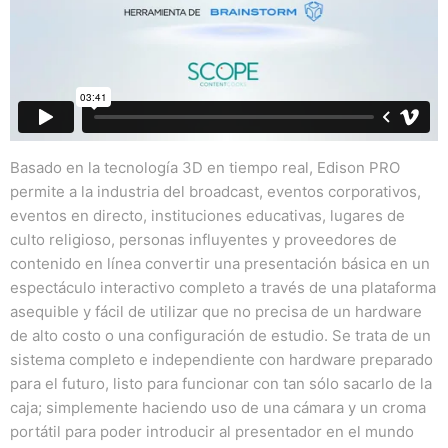
Basado en la tecnología 3D en tiempo real, Edison PRO
permite a la industria del broadcast, eventos corporativos,
eventos en directo, instituciones educativas, lugares de
culto religioso, personas influyentes y proveedores de
contenido en línea convertir una presentación básica en un
espectáculo interactivo completo a través de una plataforma
asequible y fácil de utilizar que no precisa de un hardware
de alto costo o una configuración de estudio. Se trata de un
sistema completo e independiente con hardware preparado
para el futuro, listo para funcionar con tan sólo sacarlo de la
caja; simplemente haciendo uso de una cámara y un croma
portátil para poder introducir al presentador en el mundo