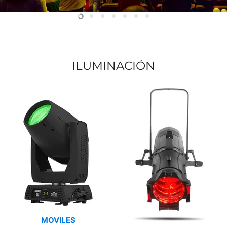
Slide
Slide
Slide
Slide
Slide
Slide
Slide
2
3
4
5
6
7
1
ILUMINACIÓN
MOVILES