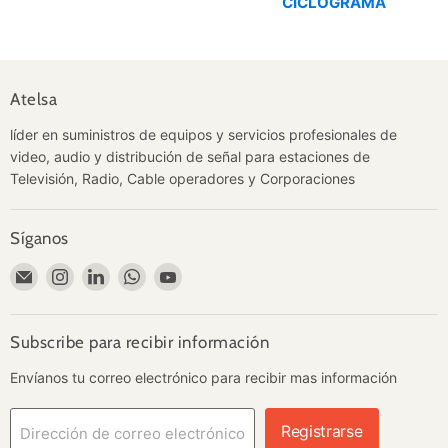
CICLOGRAMA
Atelsa
líder en suministros de equipos y servicios profesionales de
video, audio y distribución de señal para estaciones de
Televisión, Radio, Cable operadores y Corporaciones
Síganos
Encuéntrenos
Encuéntrenos
Encuéntrenos
Encuéntrenos
Encuéntrenos
en
en
en
en
en
Correo
Instagram
LinkedIn
WhatsApp
YouTube
electrónico
Subscribe para recibir información
Envíanos tu correo electrónico para recibir mas información
Registrarse
Dirección de correo electrónico