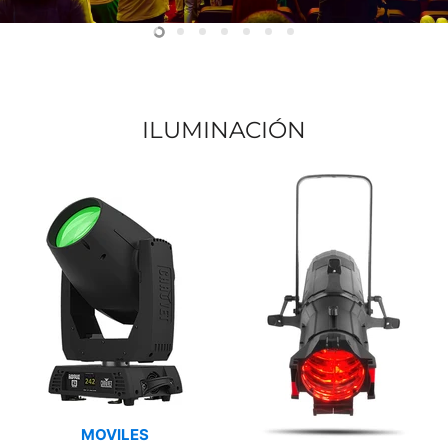
Slide
Slide
Slide
Slide
Slide
Slide
Slide
2
3
4
5
6
7
1
ILUMINACIÓN
MOVILES