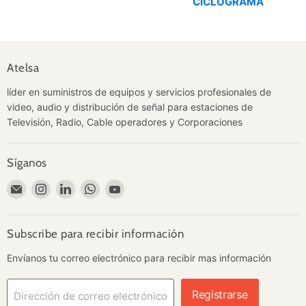
CICLOGRAMA
Atelsa
líder en suministros de equipos y servicios profesionales de
video, audio y distribución de señal para estaciones de
Televisión, Radio, Cable operadores y Corporaciones
Síganos
Encuéntrenos
Encuéntrenos
Encuéntrenos
Encuéntrenos
Encuéntrenos
en
en
en
en
en
Correo
Instagram
LinkedIn
WhatsApp
YouTube
electrónico
Subscribe para recibir información
Envíanos tu correo electrónico para recibir mas información
Registrarse
Dirección de correo electrónico