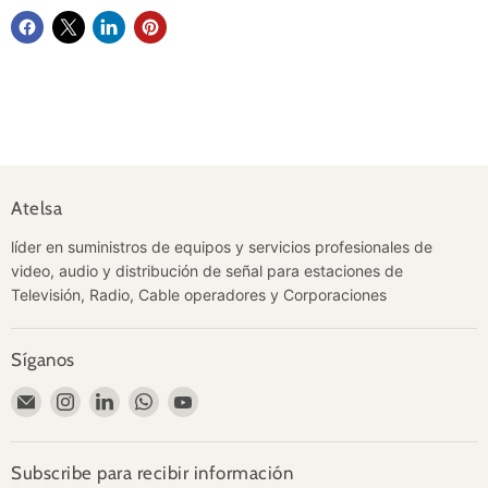
Atelsa
líder en suministros de equipos y servicios profesionales de
video, audio y distribución de señal para estaciones de
Televisión, Radio, Cable operadores y Corporaciones
Síganos
Encuéntrenos
Encuéntrenos
Encuéntrenos
Encuéntrenos
Encuéntrenos
en
en
en
en
en
Correo
Instagram
LinkedIn
WhatsApp
YouTube
electrónico
Subscribe para recibir información