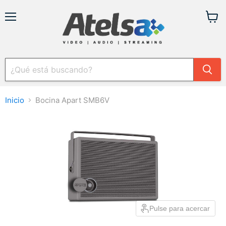
Menú
Ver
carrit
Inicio
Bocina Apart SMB6V
Pulse para acercar