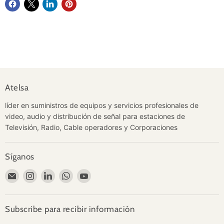
Atelsa
líder en suministros de equipos y servicios profesionales de
video, audio y distribución de señal para estaciones de
Televisión, Radio, Cable operadores y Corporaciones
Síganos
Encuéntrenos
Encuéntrenos
Encuéntrenos
Encuéntrenos
Encuéntrenos
en
en
en
en
en
Correo
Instagram
LinkedIn
WhatsApp
YouTube
electrónico
Subscribe para recibir información