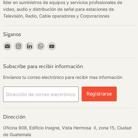
líder en suministros de equipos y servicios profesionales de
video, audio y distribución de señal para estaciones de
Televisión, Radio, Cable operadores y Corporaciones
Síganos
Encuéntrenos
Encuéntrenos
Encuéntrenos
Encuéntrenos
Encuéntrenos
en
en
en
en
en
Correo
Instagram
LinkedIn
WhatsApp
YouTube
electrónico
Subscribe para recibir información
Envíanos tu correo electrónico para recibir mas información
Registrarse
Dirección de correo electrónico
Dirección
Oficina 908, Edificio Insigne, Vista Hermosa II, zona 15, Ciudad
de Guatemala