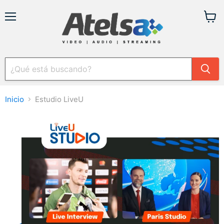
Menú
Ver
carrit
Inicio
Estudio LiveU