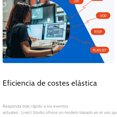
Eficiencia de costes elástica
Responda
más
rápido
a los eventos
actuales
.
LiveU
Studio
ofrece
un
modelo
basado
en
el
uso
qu