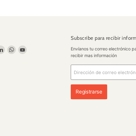
Subscribe para recibir infor
renos
cuéntrenos
Encuéntrenos
Encuéntrenos
Encuéntrenos
Envíanos tu correo electrónico p
en
en
en
recibir mas información
stagram
LinkedIn
WhatsApp
YouTube
ico
Dirección de correo electrón
Registrarse