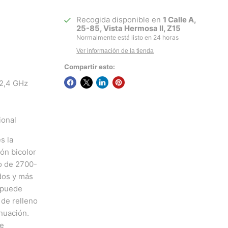
Recogida disponible en
1 Calle A,
25-85, Vista Hermosa II, Z15
Normalmente está listo en 24 horas
Ver información de la tienda
Compartir esto:
 2,4 GHz
ional
r
Haga clic o desplácese para acercar
s la
ión bicolor
do de 2700-
dos y más
e puede
 de relleno
enuación.
le