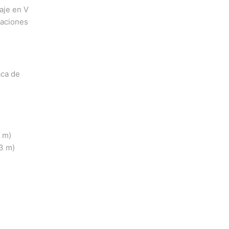
aje en V
caciones
aca de
 m)
3 m)