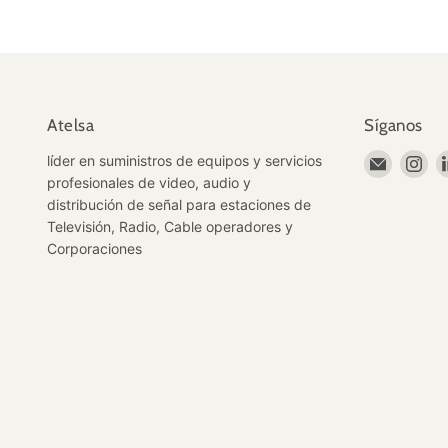
Atelsa
Síganos
Encuént
En
líder en suministros de equipos y servicios
en
en
profesionales de video, audio y
Correo
In
distribución de señal para estaciones de
electrón
Televisión, Radio, Cable operadores y
Corporaciones