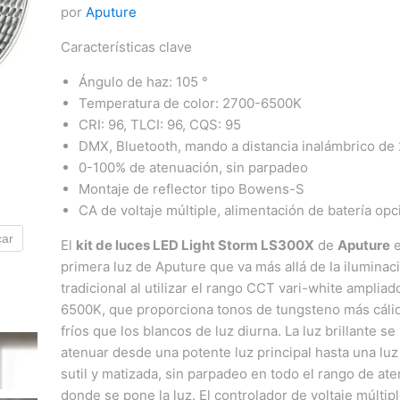
por
Aputure
Características clave
Ángulo de haz: 105 °
Temperatura de color: 2700-6500K
CRI: 96, TLCI: 96, CQS: 95
DMX, Bluetooth, mando a distancia inalámbrico de
0-100% de atenuación, sin parpadeo
Montaje de reflector tipo Bowens-S
CA de voltaje múltiple, alimentación de batería opc
car
Haga clic o desplácese para acerca
El
kit de luces LED Light Storm LS300X
de
Aputure
e
primera luz de Aputure que va más allá de la iluminac
tradicional al utilizar el rango CCT vari-white amplia
6500K, que proporciona tonos de tungsteno más cáli
fríos que los blancos de luz diurna. La luz brillante s
atenuar desde una potente luz principal hasta una luz
sutil y matizada, sin parpadeo en todo el rango de at
donde se pone la luz. El controlador de voltaje múltip