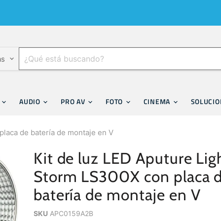
as
F
AUDIO
PRO AV
FOTO
CINEMA
SOLUCI
placa de batería de montaje en V
Kit de luz LED Aputure Lig
Storm LS300X con placa 
batería de montaje en V
SKU
APC0159A2B