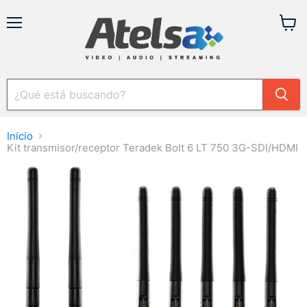
Menú
Ver
carrit
Inicio
Kit transmisor/receptor Teradek Bolt 6 LT 750 3G-SDI/HDMI