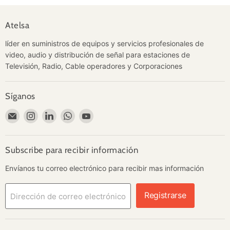
Atelsa
líder en suministros de equipos y servicios profesionales de
video, audio y distribución de señal para estaciones de
Televisión, Radio, Cable operadores y Corporaciones
Síganos
Encuéntrenos
Encuéntrenos
Encuéntrenos
Encuéntrenos
Encuéntrenos
en
en
en
en
en
Correo
Instagram
LinkedIn
WhatsApp
YouTube
electrónico
Subscribe para recibir información
Envíanos tu correo electrónico para recibir mas información
Registrarse
Dirección de correo electrónico