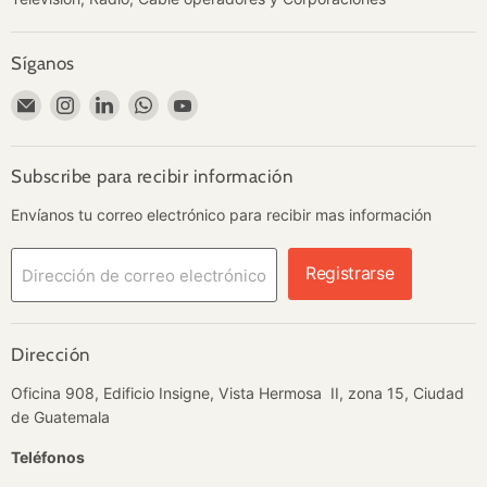
Síganos
Encuéntrenos
Encuéntrenos
Encuéntrenos
Encuéntrenos
Encuéntrenos
en
en
en
en
en
Correo
Instagram
LinkedIn
WhatsApp
YouTube
electrónico
Subscribe para recibir información
Envíanos tu correo electrónico para recibir mas información
Registrarse
Dirección de correo electrónico
Dirección
Oficina 908, Edificio Insigne, Vista Hermosa II, zona 15, Ciudad
de Guatemala
Teléfonos