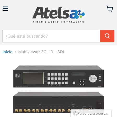
Menú
Ver
carrit
Inicio
Multiviewer 3G HD – SDI
Pulse para acercar