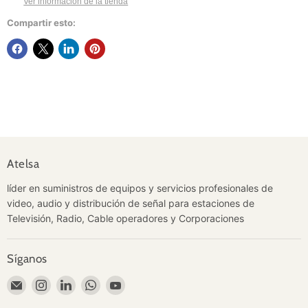
Ver información de la tienda
Compartir esto:
Atelsa
líder en suministros de equipos y servicios profesionales de
video, audio y distribución de señal para estaciones de
Televisión, Radio, Cable operadores y Corporaciones
Síganos
Encuéntrenos
Encuéntrenos
Encuéntrenos
Encuéntrenos
Encuéntrenos
en
en
en
en
en