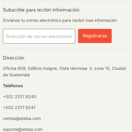
Correo
Instagram
LinkedIn
WhatsApp
YouTube
electrónico
Subscribe para recibir información
Envíanos tu correo electrónico para recibir mas información
Registrarse
Dirección de correo electrónico
Dirección
Oficina 908, Edificio Insigne, Vista Hermosa II, zona 15, Ciudad
de Guatemala
Teléfonos
+502 2317 6240
+502 2317 6241
ventas@atelsa.com
soporte@atelsa.com