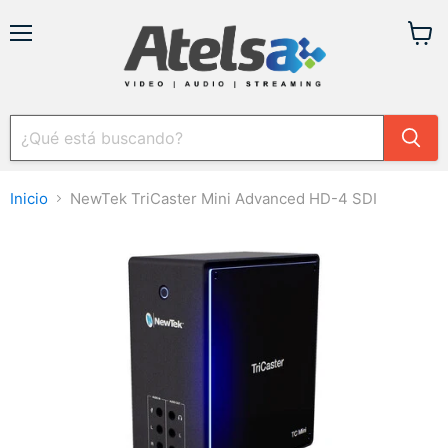
Menú
Ver
carrit
Inicio
NewTek TriCaster Mini Advanced HD-4 SDI