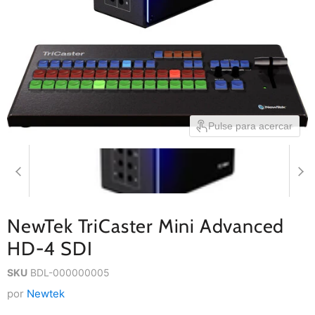
Pulse para acercar
NewTek TriCaster Mini Advanced
HD-4 SDI
SKU
BDL-000000005
por
Newtek