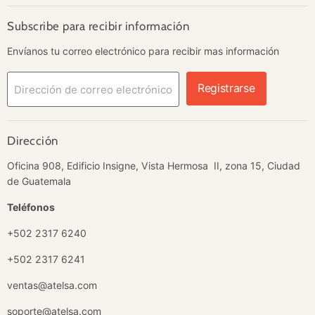
Correo
Instagram
LinkedIn
WhatsApp
YouTube
electrónico
Subscribe para recibir información
Envíanos tu correo electrónico para recibir mas información
Registrarse
Dirección de correo electrónico
Dirección
Oficina 908, Edificio Insigne, Vista Hermosa II, zona 15, Ciudad
de Guatemala
Teléfonos
+502 2317 6240
+502 2317 6241
ventas@atelsa.com
soporte@atelsa.com