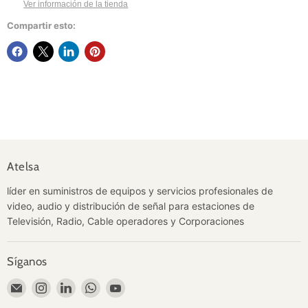
Ver información de la tienda
Compartir esto:
Atelsa
líder en suministros de equipos y servicios profesionales de
video, audio y distribución de señal para estaciones de
Televisión, Radio, Cable operadores y Corporaciones
Síganos
Encuéntrenos
Encuéntrenos
Encuéntrenos
Encuéntrenos
Encuéntrenos
en
en
en
en
en