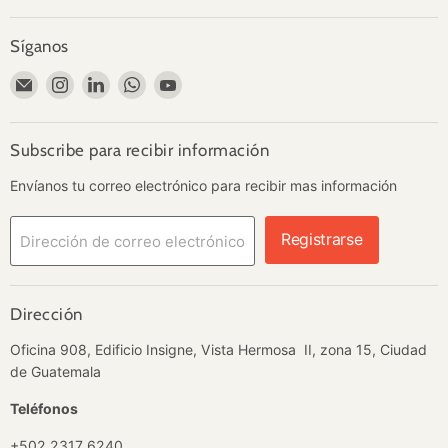
Síganos
Encuéntrenos
Encuéntrenos
Encuéntrenos
Encuéntrenos
Encuéntrenos
en
en
en
en
en
Correo
Instagram
LinkedIn
WhatsApp
YouTube
electrónico
Subscribe para recibir información
Envíanos tu correo electrónico para recibir mas información
Registrarse
Dirección de correo electrónico
Dirección
Oficina 908, Edificio Insigne, Vista Hermosa II, zona 15, Ciudad
de Guatemala
Teléfonos
+502 2317 6240