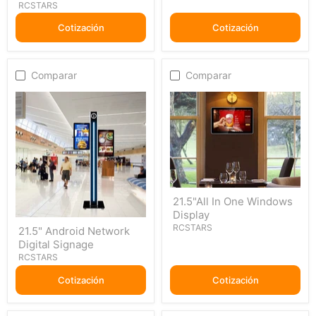
Digital
RCSTARS
Signage
Cotización
Cotización
Comparar
Comparar
21.5"All
21.5"All In One Windows
In
Display
One
21.5"
Windows
RCSTARS
21.5" Android Network
Android
Display
Digital Signage
Network
Digital
RCSTARS
Signage
Cotización
Cotización