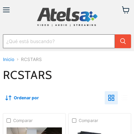
Menú
Ver
carrit
Inicio
RCSTARS
RCSTARS
Ordenar por
Comparar
Comparar