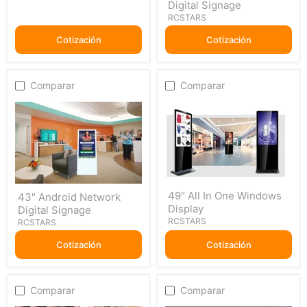
Digital Signage
Network
Digital
RCSTARS
Signage
Cotización
Cotización
Comparar
Comparar
49"
43"
49" All In One Windows
43" Android Network
All
Android
Display
In
Digital Signage
Network
One
Digital
RCSTARS
RCSTARS
Windows
Signage
Display
Cotización
Cotización
Comparar
Comparar