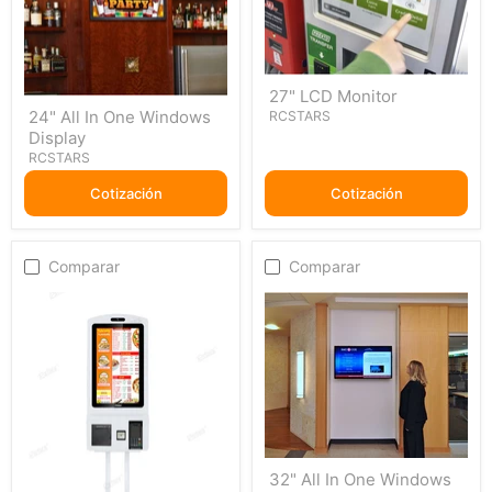
27"
27" LCD Monitor
LCD
24"
24" All In One Windows
Monitor
RCSTARS
All
Display
In
One
RCSTARS
Windows
Display
Cotización
Cotización
Comparar
Comparar
32"
32" All In One Windows
All