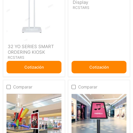
Display
In
One
RCSTARS
Windows
Display
32
32 YO SERIES SMART
YO
ORDERING KIOSK
SERIES
SMART
RCSTARS
ORDERING
KIOSK
Cotización
Cotización
Comparar
Comparar