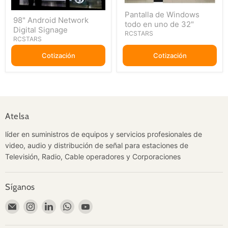
Pantalla
98"
Pantalla de Windows
de
98" Android Network
Android
todo en uno de 32"
Windows
Digital Signage
Network
todo
RCSTARS
Digital
RCSTARS
en
Signage
uno
Cotización
Cotización
de
32"
Atelsa
líder en suministros de equipos y servicios profesionales de
video, audio y distribución de señal para estaciones de
Televisión, Radio, Cable operadores y Corporaciones
Síganos
Encuéntrenos
Encuéntrenos
Encuéntrenos
Encuéntrenos
Encuéntrenos
en
en
en
en
en
Correo
Instagram
LinkedIn
WhatsApp
YouTube